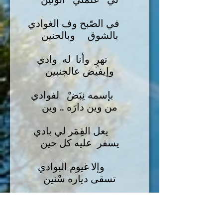
في الصّبح وف الغوادي
بالشوق وبالحنين
نهرٍ وأنا له وادي
وإيفيض عالجنبين
بإسمه نِبَضْ لفوادي
من وين دارَه .. وين
يعل القِمَر لي بادي
يسفر عليه كل حين
وإلا غيوم البوادي
تسقى دياره سْنين