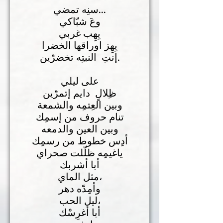
سنِه تمضي...
وعَ شبّاكي
يِهِب غربي
يِهِز اوراقها الخضرا
إنتِ النبتِه تخضرّين.
على ليلي
ظِلالٍ دايم إتمرّين
وبين العِتمِه والشمعة
تنام حروف من إسمِك
وبين العين والدمعه
أدِس خطوط من رسمِك
ياغيمِه ظلّلت صحراي
أبا أشربك
مثل الماي،
وأمِدّه دهر
ليل الحب،
أبا أغرِسْك