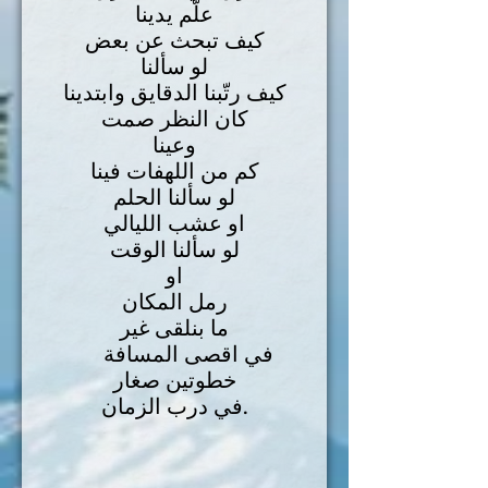
علّم يدينا
كيف تبحث عن بعض
لو سألنا
كيف رتّبنا الدقايق وابتدينا
كان النظر صمت
وعينا
كم من اللهفات فينا
لو سألنا الحلم
او عشب الليالي
لو سألنا الوقت
او
رمل المكان
ما بنلقى غير
في اقصى المسافة
خطوتين صغار
في درب الزمان.