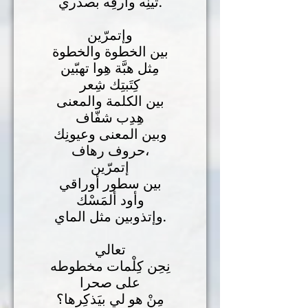
تينِه وارفِه بصدري.
وإتمرّين
بين الخطوة والخطوة
مِثل هبَّة هِوا تهبّين
كِتَبتِك شِعر
بين الكلمة والمعنى
هِدِب شفّاف
وبين المعنى وعيونِك
حروف رهاف،
إتمرّين
بين سطور أوراقي
وأود ألمَسْك
وإتذوبين مثل الماي.
تعالي
نِحِن كِلْمات مخطوطه
على صحرا
مِنْ هو لي بيَذكِرها؟