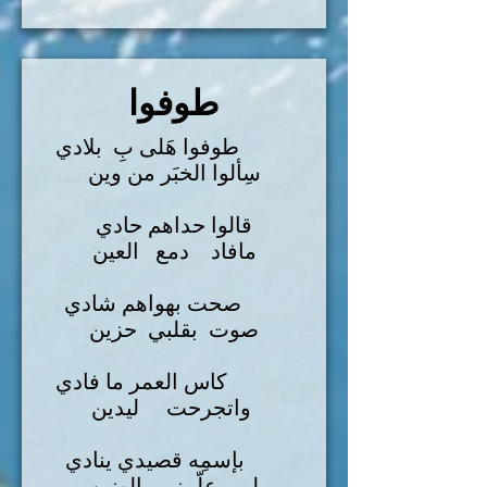
طوفوا
طوفوا هَلى بِ بلادي
سِألوا الخبَر من وين
قالوا حداهم حادي
مافاد دمع العين
صحت بهواهم شادي
صوت بقلبي حزين
كاس العمر ما فادي
واتجرحت ليدين
بإسمِه قصيدي ينادي
لي علّمني الونين