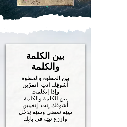
بين الكلمة
والكلمة
بين الخطوة والخطوة
أشوفِك إنتِ إتمرّين
وإذا إتكلمت
بين الكلمة والكلمة
أشوفِك إنتِ إتغيبين
سِنِه تمضي وسنِه تِدخَل
وأزرَع نبتِه في بابِك