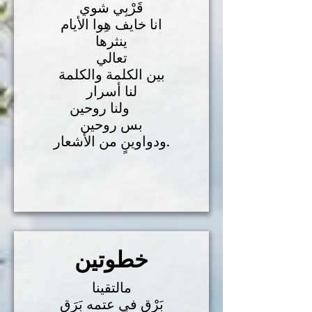
قَرْبِي شوي
انا خايف هِوا الأيام
ينثرها
تعالي
بين الكلمة والكلمة
لنا أسرار
ولنا روحين
بس روحين
ودواوينٍ من الأشعار.
خطوتين
مالتقينا
بَرْق في عتمه بَرَق