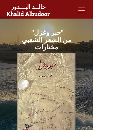
خالــد البـــدور
Khalid Albudoor
"حبر وغزل"
من الشعر الشعبي
مختارات