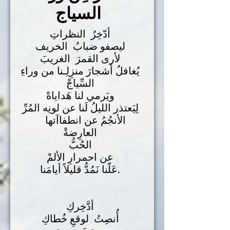
السياج
أدّخِرُ النظراتِ
ليصفو ضبابُ الخريف
لأرى القمرَ الغريبَ
يُغافلُ أشجارَ منزِلِـنا من وراءِ
السِّياجْ
ويَرمي لنا هَداياهْ
لِيَعتذر الليلُ لَنا عن لونِه المُرِّ
الأنجُمُ عن انطفاآتها
العارِضةْ
الحُبُّ
عن احمرارِ الألمْ
عَلّنا نَمُدُّ قليلاً أيامَنا.
أدَّخِركِ
أُنصِتُ لوقعِ خُطاكِ