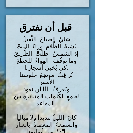
قبل أن نفترق
شايُ الصباحُ الثَّقيلُ
يُشبِهُ الظَّلامَ وراءَ البَيتْ
إذ الشمسُ ظلّتْ الطَّريقَ
وما توقّفَ الهواءُ للحظةٍ
كي يُحَييَ أشجارَنا،
نُراقِبُ موضِعَ جلوسَنا
الأمس
ونَعرفُ أنّا لن نعودَ
لجمعِ الكلماتِ المتناثرةِ بين
المقاعد.
كانَ الليلُ مديداً ولا مبالياً
والشمعةُ المغطاةُ بالغبار
أبْرَدُ مِن أصابِعنا