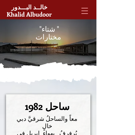
خالــد البـــدور
Khalid Albudoor
" شتاء"
مختارات
ساحل 1982
معاً والساحلُ شرقيَّ دبي
خالٍ
يُرفرِفُ بهواءِ إبريل في