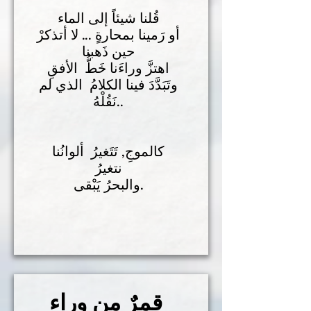
قُلنا شيئاً إلى الماء
أو رَمينا بمحارةٍ ... لا أتذكرْ
حين ذَهبنا
اهتزَّ وراءَنا خَطُّ الأفقِ
وتَبَدَّدَ فينا الكلامُ الذي لم
نَقُلْهُ..
كالموجِ, تَتَغيرُ ألوانُنا
نتغيرُ
والبحرُ يَبْقى.
قمرٌ مِن وراء