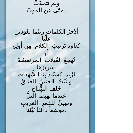
ولم نتحدّثْ
حتّى عن الموتْ .
أدّخرُ الكلمات ريثَما تَعُودين
عَلّنا
نُعاود تَرتيبَ الكلامِ مِن أَوَلِهِ
أو
نُهجعُ القُبلاتِ المرتعشةَ
سريرَها
لرُبما تَستَبدّ بِنا الشَّهقات
ويَنْبُتُ الحَنينُ العتيقُ
خَلف السِّياج
عندما نهبطُ التلَّ
ونهيئُ للقمرِ الغريبِ
موضِعاً دافئاً بَيْنَنا.