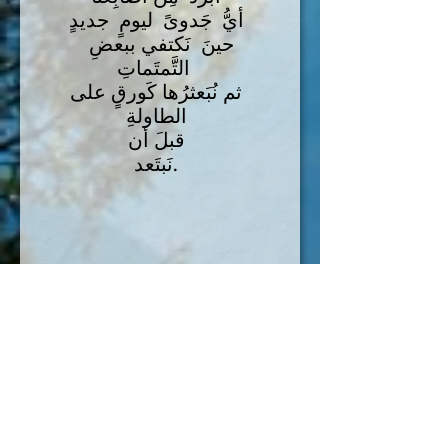
أيُّ جَدوىً ليومٍ جديدٍ
حينَ نَكتفي ببعضِ
التَّمتَماتِ
ثم نُبَعثرُها كَورقٍ على
الطاولةِ
قبلَ أن
نَبتَعد.
صور الكلمات
ضوءٌ شماليٌ يملأ البحرَ
لستِ هُنا
لستِ سوى صُورةً
تُشَكِلُها الكلماتُ