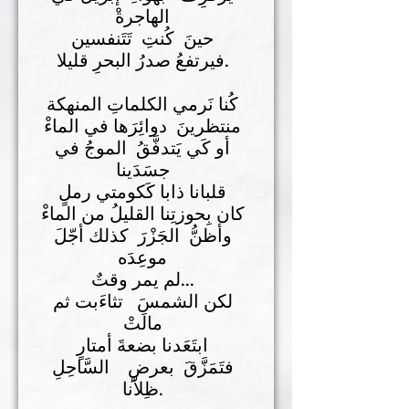
الهاجرةْ
حينَ كُنتِ تَتَنفسين
فيرتفعُ صدرُ البحرِ قليلا.
كُنا نَرمي الكلماتِ المنهكة
منتظرينَ دوائِرَها في الماءْ
أو كَي يَتدفَّقُ الموجُ في
جسَدَينا
قلبانا ذابا كَكومتي رملٍ
كان بِحوزتِنا القليلُ من الماءْ
وأظنُّ الجَزْرَ كذلك أجّلَ
موعِدَه
لم يمر وقتٌ...
لكن الشمسَ تثاءَبت ثم
مالَتْ
ابتَعَدنا بضعةَ أمتارٍ
فتَمَزَّقَ بعرضِ السَّاحِلِ
ظِلاّنا.