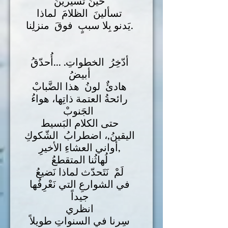
حينَ تَسيرينَ
تسألينَ الظلامَ لماذا
يَدنو بِلا سببٍ فوقَ منزلِنا.
أدّخِرُ الخطواتِ. ...أُحدّقُ
أبيضُ
هادئٌ لونُ هذا الضَّبابْ
رائحةُ العتمة ذاتِها، هواءُ
الجَنوبْ
حتى الكلام البَسيط
اليقينُ,، اضطرابُ الشّكوكِ
أواني العشاءِ الأخيرِ,
لُهاثُنا المتقطعُ
لَمْ نَتَحدّث لماذا نَضيعُ
في الشوارعِ التي نَعْرِفُها
جيداً
انظري
سِرنا في السنواتِ طويلاً